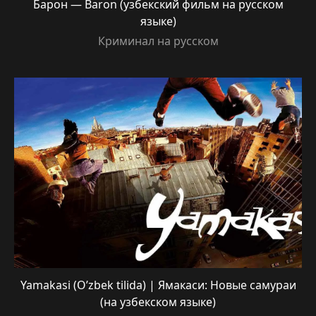
Барон — Baron (узбекский фильм на русском
языке)
Криминал на русском
Yamakasi (O’zbek tilida) | Ямакаси: Новые самураи
(на узбекском языке)