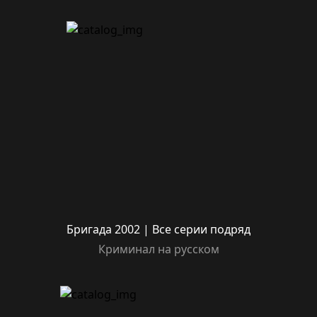
Бригада 2002 | Все серии подряд
Криминал на русском