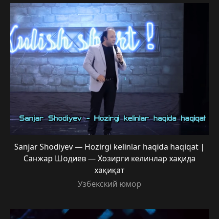
Sanjar Shodiyev — Hozirgi kelinlar haqida haqiqat |
Санжар Шодиев — Хозирги келинлар хақида
хақиқат
Узбекский юмор