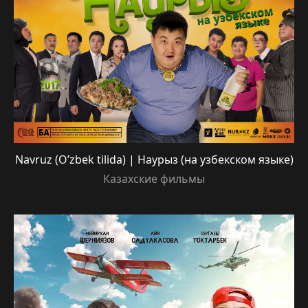
тайны азиатской культуры. Каждая лента
пропитана смелостью, свободой и
национальным колоритом. Зритель не
пожалеет о потраченном времени!
Navruz (O’zbek tilida) | Наурыз (на узбекском языке)
Казахские фильмы