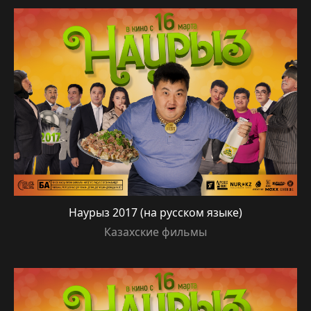
различных возрастов. Как и в других азиатских
фильмах, почти все картины затрагивают
острые социальные проблемы. Казахское кино
не является исключением. Особенности
представленных картин Все без исключения
казахские фильмы отличаются своей
искренностью, легкой наивностью. Многие
картины выходили в международный прокат и
несколько раз окупали затраченные на
производство средства. Например,
«Кочевник». После его просмотра становятся
более понятные многие особенности
Наурыз 2017 (на русском языке)
восточной культуры. Казахские фильмы
отличаются своей самобытностью. За 25 лет
Казахские фильмы
независимости от СССР республика смогла
воспитать свой собственный национальный
киноэпос. Посмотрев картины из данной
рубрики, зритель сможет приподнять завесу