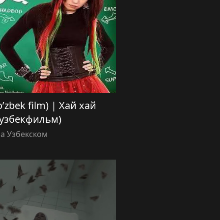
o’zbek film) | Хай хай
(узбекфильм)
а Узбекском