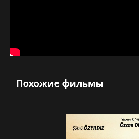
Похожие фильмы