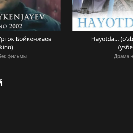
 Урток Бойкенжаев
Hayotda… (o’zb
kino)
(узб
збек фильмы
Драма н
й