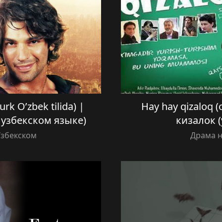
urk O’zbek tilida) |
Hay hay qizaloq (
 узбекском языке)
кизалок 
Узбекском
Драма н