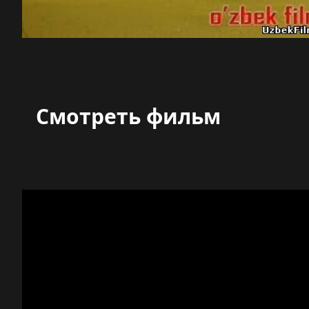
Смотреть фильм