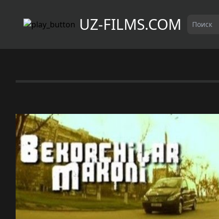
UZ-FILMS.COM