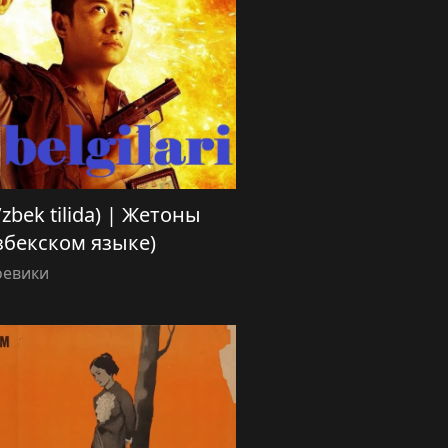
O’zbek tilida) | Жетоны
узбекском языке)
оевики