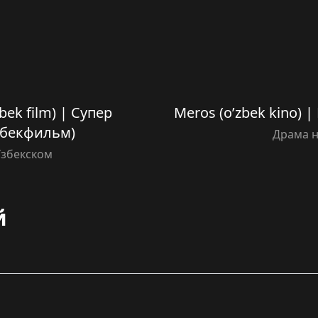
bek film) | Супер
Meros (o’zbek kino) 
збекфильм)
Драма н
Узбекском
й