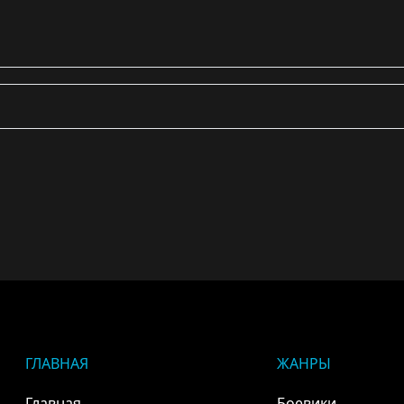
ГЛАВНАЯ
ЖАНРЫ
Главная
Боевики