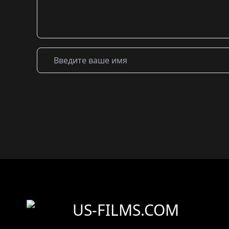
US-FILMS.COM