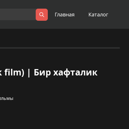
Главная
Каталог
Поиск
ek film) | Бир хафталик
фильмы