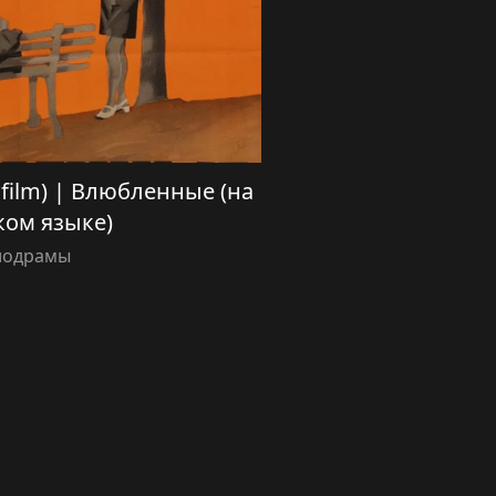
k film) | Влюбленные (на
ком языке)
лодрамы