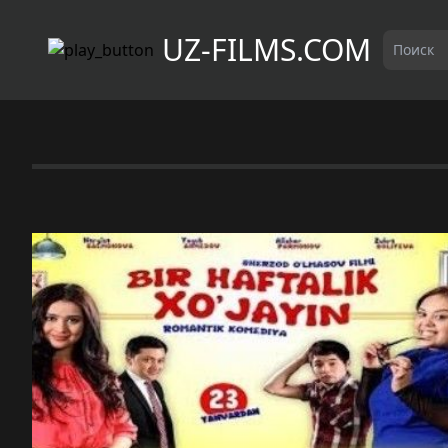
UZ-FILMS.COM