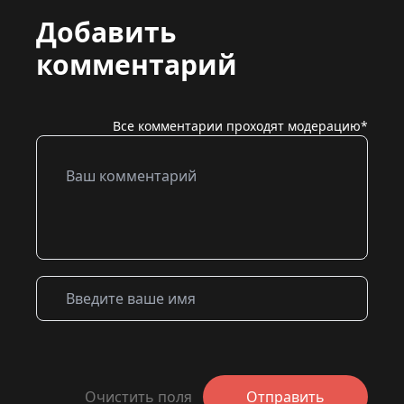
Добавить
комментарий
Все комментарии проходят модерацию*
Очистить поля
Отправить