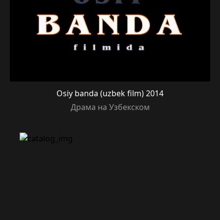
Osiy banda (uzbek film) 2014
Драма на Узбекском