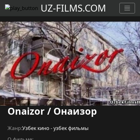
UZ-FILMS.COM
Onaizor / Онаизор
Жанр:
Узбек кино - узбек фильмы
О фильме: