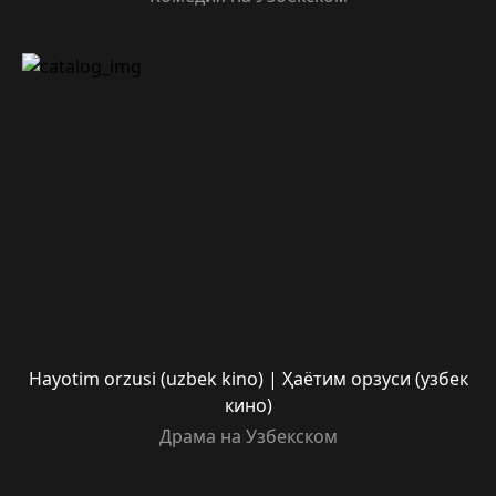
Hayotim orzusi (uzbek kino) | Ҳаётим орзуси (узбек
кино)
Драма на Узбекском