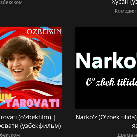
Хусан (
Узбекском
Комедия 
vati (o‘zbekfilm) |
Narko’z (O’zbek tilid
ровати (узбекфильм)
я
збекском
Драма н