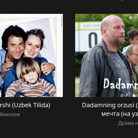
hi (Uzbek Tilida)
Dadamning orzusi (
мечта (на у
збекском
Драма н