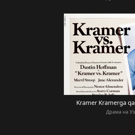
Kramer Kramerga qars
Драма на У