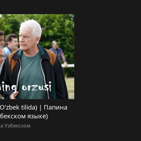
O’zbek tilida) | Папина
збекском языке)
а Узбекском