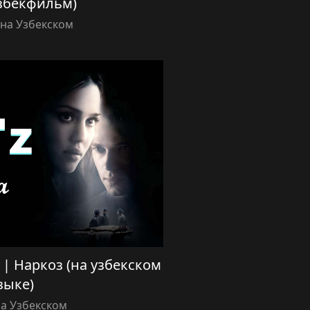
узбекфильм)
на Узбекском
a) | Наркоз (на узбекском
зыке)
а Узбекском