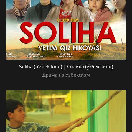
Soliha (o’zbek kino) | Солиҳа (ўзбек кино)
Драма на Узбекском