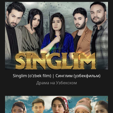
Singlim (o’zbek film) | Синглим (узбекфильм)
Драма на Узбекском