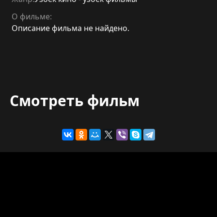
О фильме:
Описание фильма не найдено.
Смотреть фильм