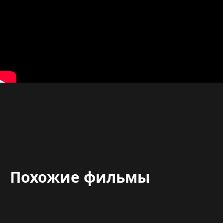
Похожие фильмы