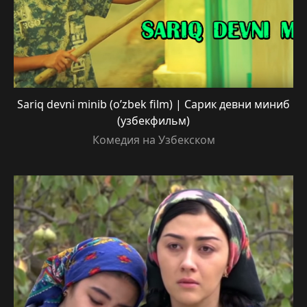
Sariq devni minib (o’zbek film) | Сарик девни миниб
(узбекфильм)
Комедия на Узбекском