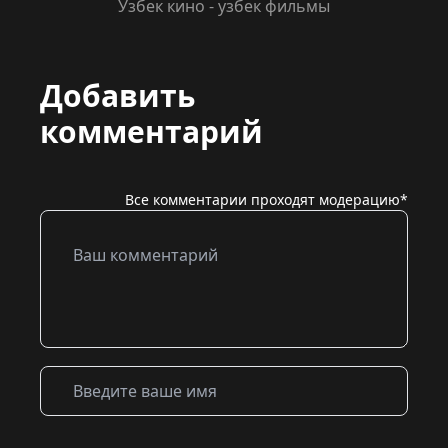
Узбек кино - узбек фильмы
Добавить
комментарий
Все комментарии проходят модерацию*