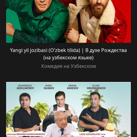
Yangi yil jozibasi (O’zbek tilida) | В духе Рождества
(на узбекском языке)
Комедия на Узбекском