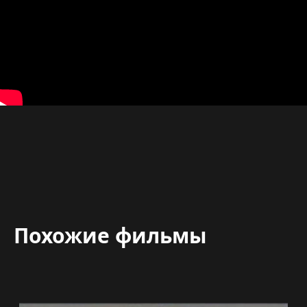
Похожие фильмы