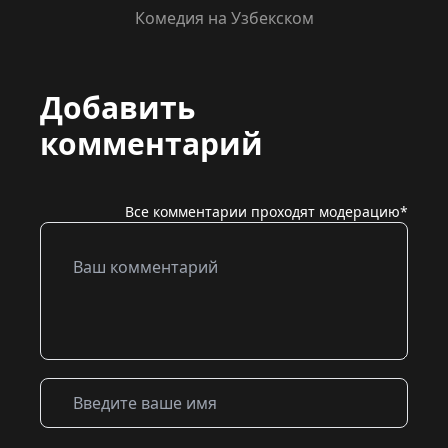
Комедия на Узбекском
Добавить
комментарий
Все комментарии проходят модерацию*