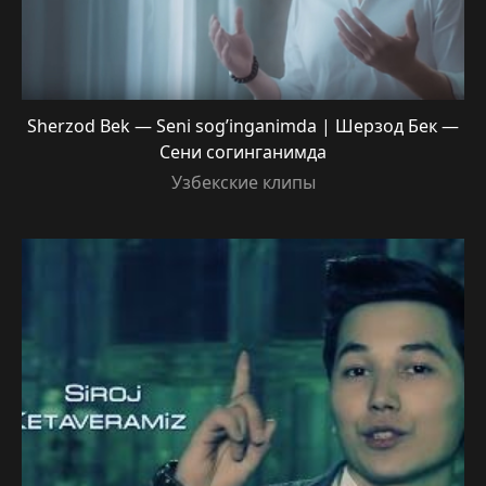
Sherzod Bek — Seni sog’inganimda | Шерзод Бек —
Сени согинганимда
Узбекские клипы