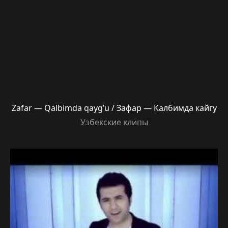
Zafar — Qalbimda qayg’u / Зафар — Калбимда кайгу
Узбекские клипы