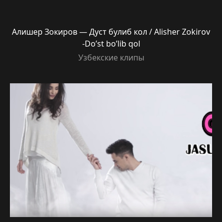
Алишер Зокиров — Дуст булиб кол / Alisher Zokirov
-Do’st bo’lib qol
Узбекские клипы