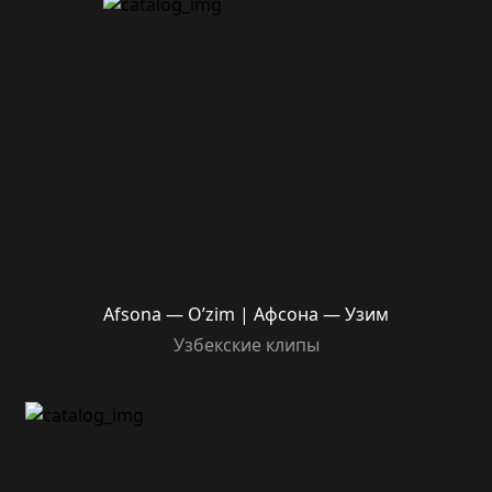
Afsona — O’zim | Афсона — Узим
Узбекские клипы