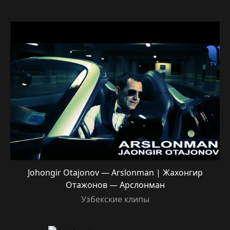
Johongir Otajonov — Arslonman | Жахонгир
Отажонов — Арслонман
Узбекские клипы