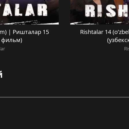
film) | Ришталар 15
Rishtalar 14 (o’zb
й фильм)
(узбекс
lar
Ri
й