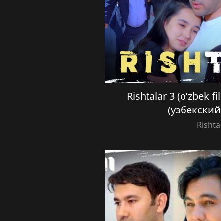
Rishtalar 3 (o’zbek 
(узбекски
Rishta