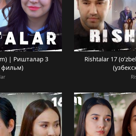
film) | Ришталар 3
Rishtalar 17 (o’zb
й фильм)
(узбекс
lar
Ri