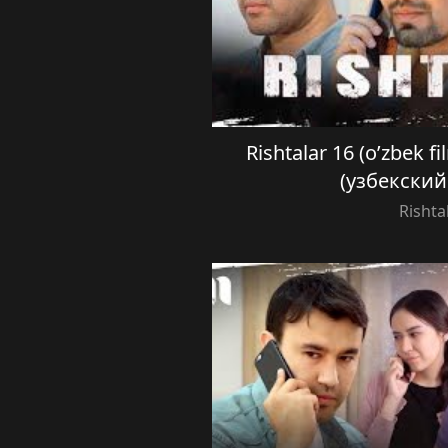
Rishtalar 16 (o’zbek 
(узбекски
Rishta