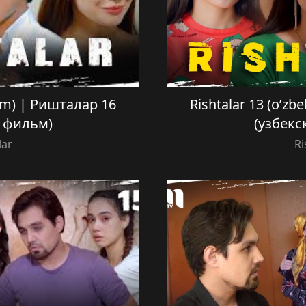
film) | Ришталар 16
Rishtalar 13 (o’zb
й фильм)
(узбекс
lar
Ri