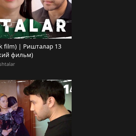
ek film) | Ришталар 13
кий фильм)
shtalar