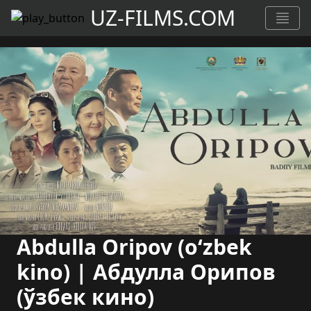
UZ-FILMS.COM
Abdulla Oripov (o‘zbek
kino) | Абдулла Oрипов
(ўзбек кино)