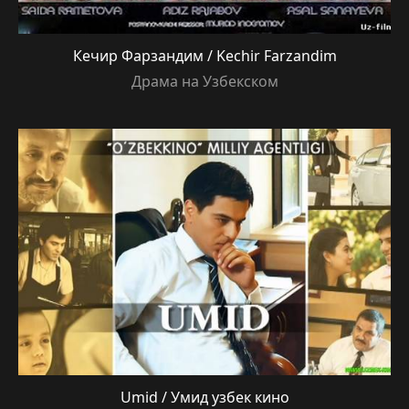
Кечир Фарзандим / Kechir Farzandim
Драма на Узбекском
Umid / Умид узбек кино