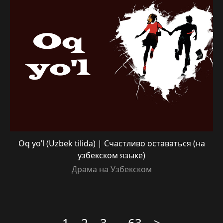
Oq yo’l (Uzbek tilida) | Счастливо оставаться (на
узбекском языке)
Драма на Узбекском
1
2
3
...
63
>