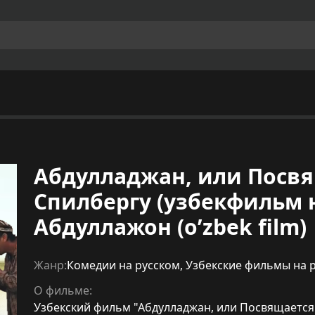
Абдулладжан, или Посвя
Спилбергу (узбекфильм н
Абдуллажон (o’zbek film)
Жанр:
Комедии на русском
,
Узбекские фильмы на 
О фильме:
Узбекский фильм "Абдулладжан, или Посвящается С