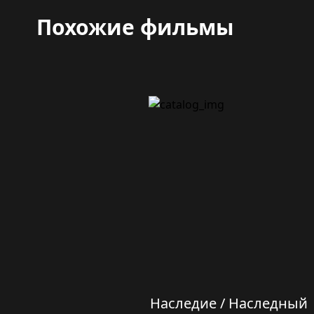
Похожие фильмы
Наследие / Наследный 