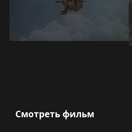
Смотреть фильм