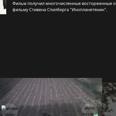
Фильм получил многочисленные восторженные отз
фильму Стивена Спилберга "Инопланетянин".