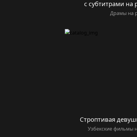
с субтитрами на 
Драмы на 
Строптивая девуш
Узбекские фильмы н