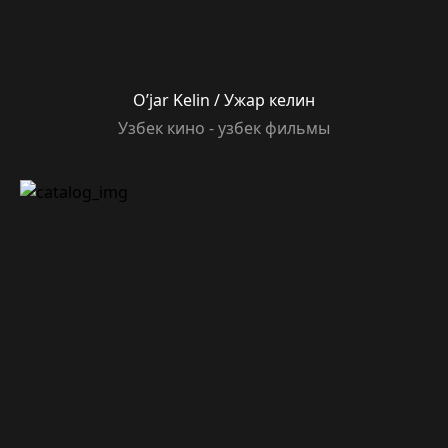
O’jar Kelin / Ужар келин
Узбек кино - узбек фильмы