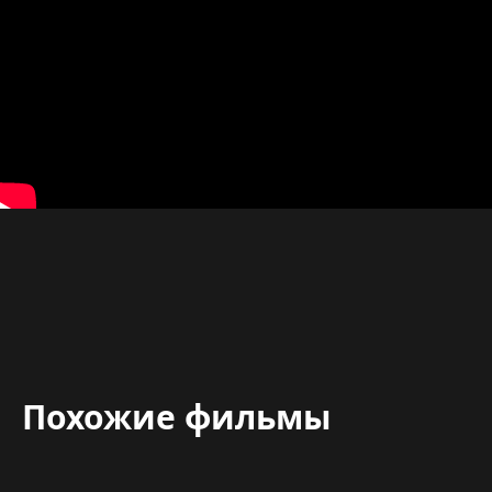
Похожие фильмы