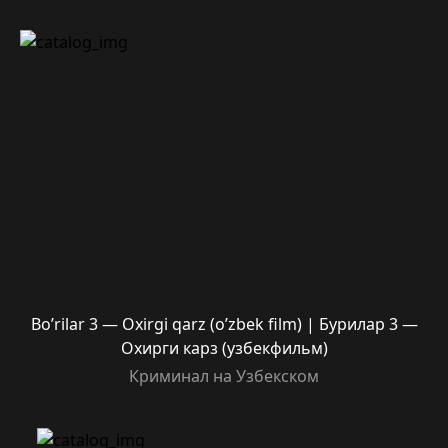
Bo’rilar 3 — Oxirgi qarz (o’zbek film) | Бурилар 3 —
Охирги карз (узбекфильм)
Криминал на Узбекском