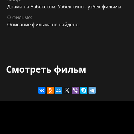
Драма на Узбекском
,
Узбек кино - узбек фильмы
О фильме:
Описание фильма не найдено.
Смотреть фильм