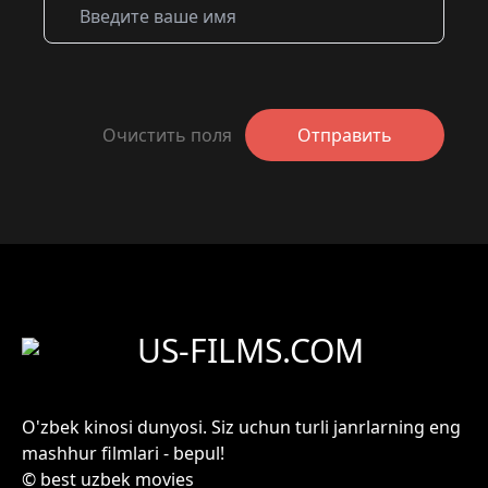
Очистить поля
Отправить
US-FILMS.COM
O'zbek kinosi dunyosi. Siz uchun turli janrlarning eng
mashhur filmlari - bepul!
© best uzbek movies