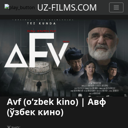
UZ-FILMS.COM
Avf (o’zbek kino) | Авф
(ўзбек кино)
Жанр: