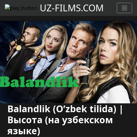
UZ-FILMS.COM
Balandlik (O’zbek tilida) |
Высота (на узбекском
языке)