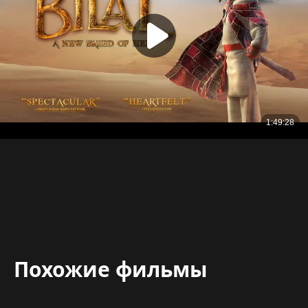
Похожие фильмы