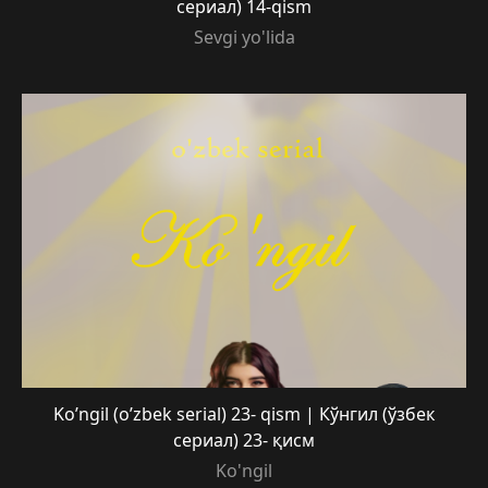
сериал) 14-qism
Sevgi yo'lida
Ko’ngil (o’zbek serial) 23- qism | Кўнгил (ўзбек
сериал) 23- қисм
Ko'ngil