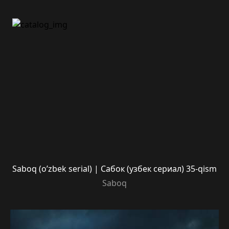
Saboq (o’zbek serial) | Сабок (узбек сериал) 35-qism
Saboq