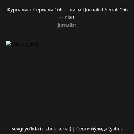
Журналист Сериали 166 — қисм l Jurnalist Seriali 166
— qism
Jurnalist
Sevgi yo’lida (o’zbek serial) | Севги йўлида (узбек