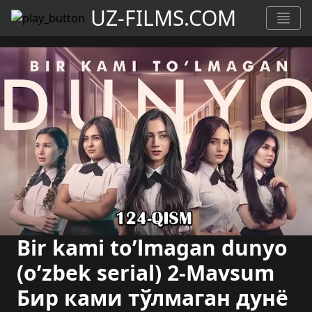
UZ-FILMS.COM
Bir kami to’lmagan dunyo
(o’zbek serial) 2-Mavsum
Бир ками тўлмаган дунё