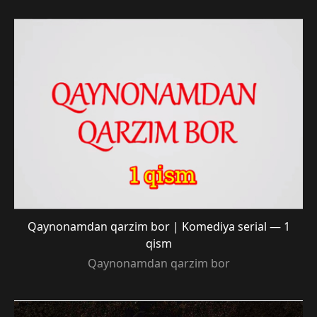
Qaynonamdan qarzim bor | Komediya serial — 1
qism
Qaynonamdan qarzim bor