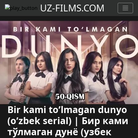
UZ-FILMS.COM
Bir kami to’lmagan dunyo
(o’zbek serial) | Бир ками
тўлмаган дунё (узбек