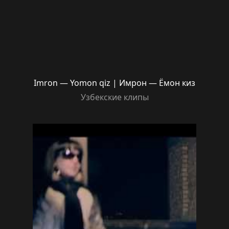
Imron — Yomon qiz | Имрон — Ёмон киз
Узбекские клипы