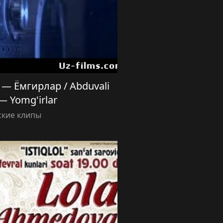
— Ёмгирлар / Abduvali
— Yomg'irlar
ские клипы