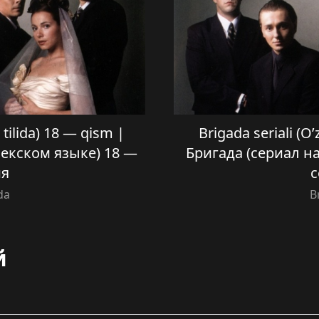
 tilida) 18 — qism |
Brigada seriali (O’
бекском языке) 18 —
Бригада (сериал н
ия
с
da
B
й