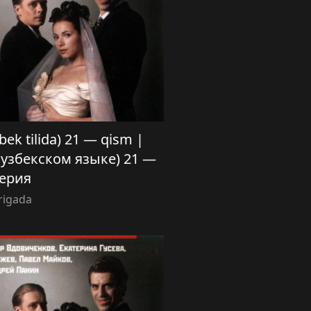
zbek tilida) 21 — qism |
 узбекском языке) 21 —
ерия
rigada