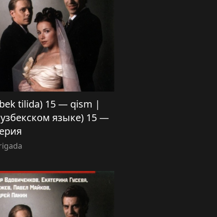
zbek tilida) 15 — qism |
 узбекском языке) 15 —
ерия
rigada