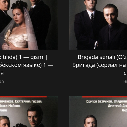
k tilida) 1 — qism |
Brigada seriali (O’
бекском языке) 1 —
Бригада (сериал на
ия
с
da
B