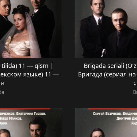
 tilida) 11 — qism |
Brigada seriali (O’
бекском языке) 11 —
Бригада (сериал на
ия
с
da
B