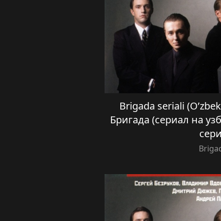
Brigada seriali (O’zbek
Бригада (сериал на уз
сер
Briga