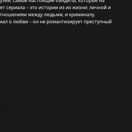
рузей, самые настоящие бандиты, которые на
т сериала – это истории из их жизни: личной и
 отношениям между людьми, и криминалу.
риал о любви – он не романтизирует преступный