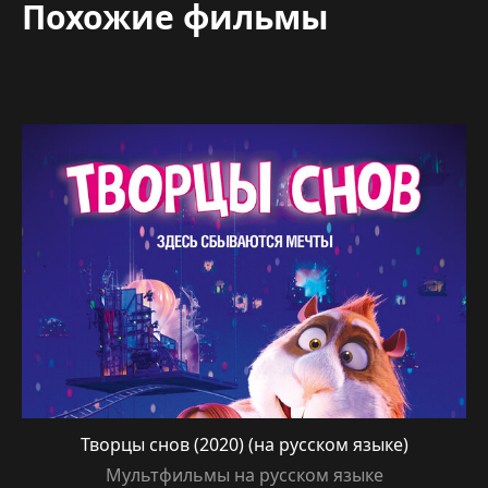
Похожие фильмы
Творцы снов (2020) (на русском языке)
Мультфильмы на русском языке