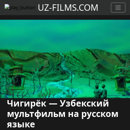
UZ-FILMS.COM
Чигирёк — Узбекский
мультфильм на русском
языке