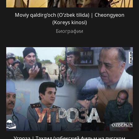
Moviy qaldirg’och (O’zbek tilida) | Cheongyeon
(Koreys kinosi)
Биографии
Угроза | Тахдид (узбекский фильм на русском