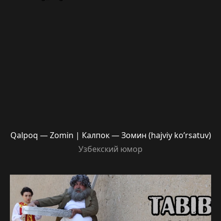
Qalpoq — Zomin | Калпок — Зомин (hajviy ko’rsatuv)
Узбекский юмор