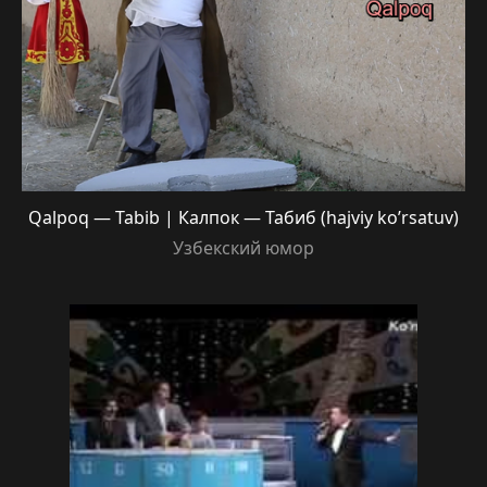
Qalpoq — Tabib | Калпок — Табиб (hajviy ko’rsatuv)
Узбекский юмор