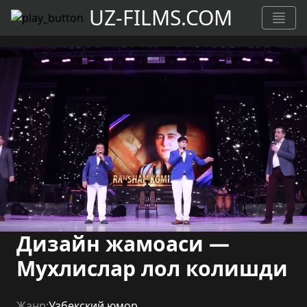
UZ-FILMS.COM
Дизайн жамоаси —
Мухлислар лол колишди
Жанр:
Узбекский юмор