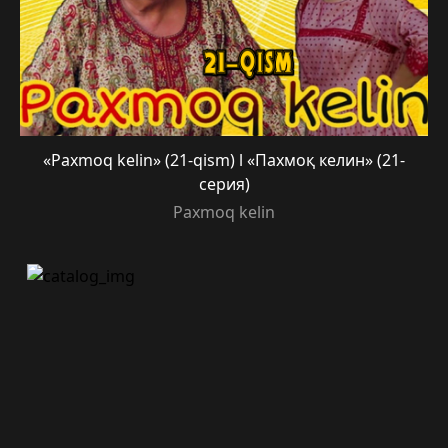
«Paxmoq kelin» (21-qism) l «Пахмоқ келин» (21-
серия)
Paxmoq kelin