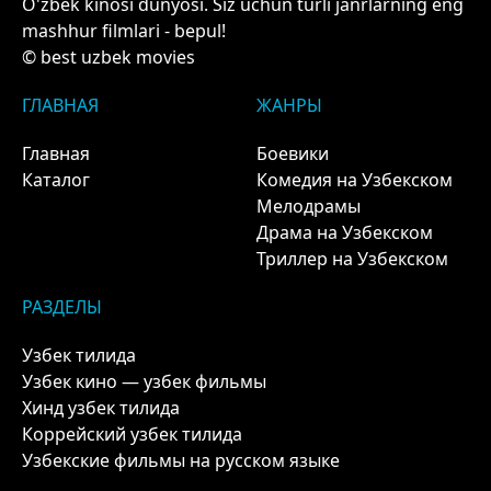
O'zbek kinosi dunyosi. Siz uchun turli janrlarning eng
mashhur filmlari - bepul!
© best uzbek movies
ГЛАВНАЯ
ЖАНРЫ
Главная
Боевики
Каталог
Комедия на Узбекском
Мелодрамы
Драма на Узбекском
Триллер на Узбекском
РАЗДЕЛЫ
Узбек тилида
Узбек кино — узбек фильмы
Хинд узбек тилида
Коррейский узбек тилида
Узбекские фильмы на русском языке