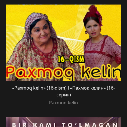
«Paxmoq kelin» (16-qism) l «Пахмоқ келин» (16-
серия)
Paxmoq kelin