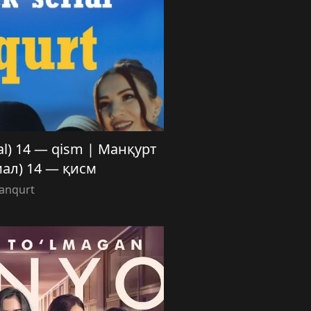
ial) 14 — qism | Манқурт
иал) 14 — қисм
anqurt