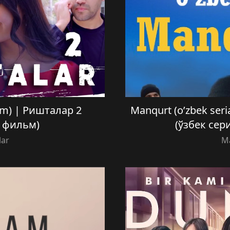
film) | Ришталар 2
Manqurt (o’zbek ser
й фильм)
(ўзбек сер
lar
M