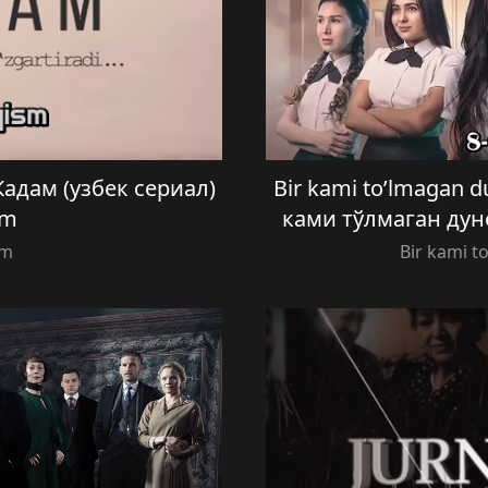
 Кадам (узбек сериал)
Bir kami to’lmagan du
sm
ками тўлмаган дунё
am
Bir kami t