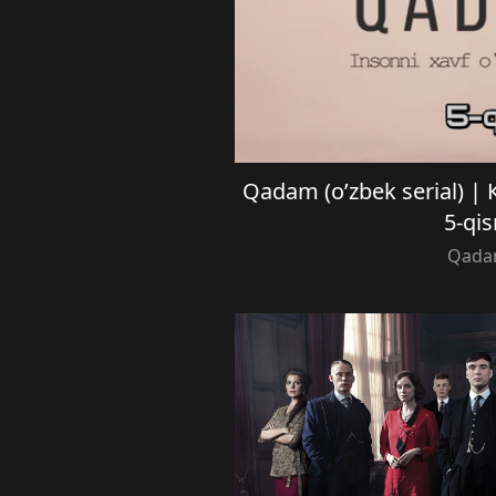
Qadam (o’zbek serial) |
5-qi
Qad