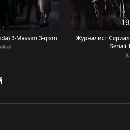
ilida) 3-Mavsim 3-qism
Журналист Сериали 
Seriali
oilasi
Ju
й