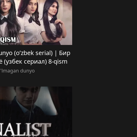
nyo (o’zbek serial) | Бир
 (узбек сериал) 8-qism
o'lmagan dunyo