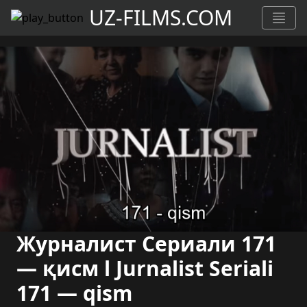
UZ-FILMS.COM
Журналист Сериали 171
— қисм l Jurnalist Seriali
171 — qism