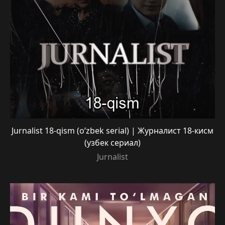
Jurnalist 18-qism (o’zbek serial) | Журналист 18-кисм
(узбек сериал)
Jurnalist