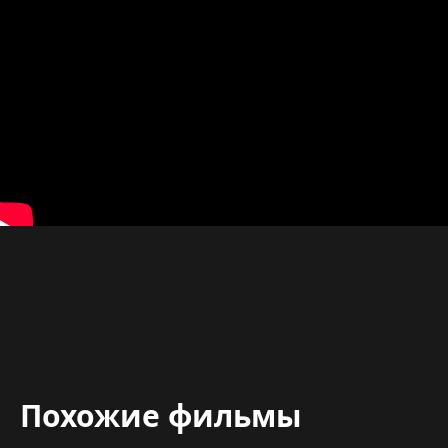
Похожие фильмы