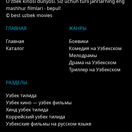
O'zbek kinosi dunyosi. Siz uchun turli janrlarning eng
mashhur filmlari - bepul!
© best uzbek movies
ГЛАВНАЯ
ЖАНРЫ
Главная
Боевики
Каталог
Комедия на Узбекском
Мелодрамы
Драма на Узбекском
Триллер на Узбекском
РАЗДЕЛЫ
Узбек тилида
Узбек кино — узбек фильмы
Хинд узбек тилида
Коррейский узбек тилида
Узбекские фильмы на русском языке