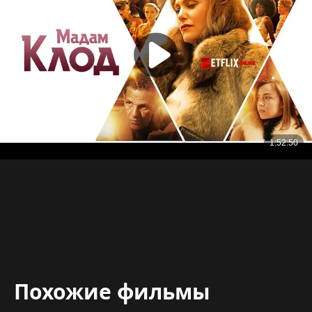
Похожие фильмы