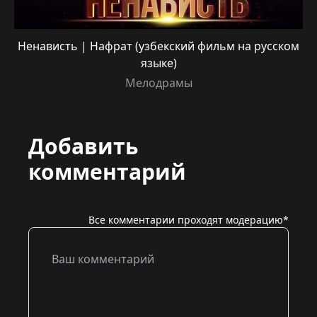
Ненависть | Нафрат (узбекский фильм на русском
языке)
Мелодрамы
Добавить
комментарий
Все комментарии проходят модерацию*