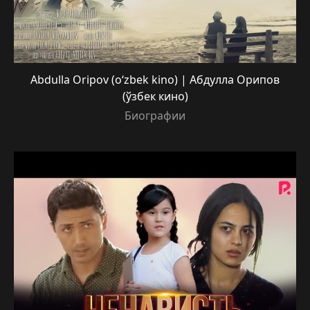
Abdulla Oripov (o‘zbek kino) | Абдулла Oрипов
(ўзбек кино)
Биографии