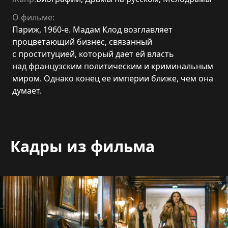
О фильме:
Париж, 1960-е. Мадам Клод возглавляет
процветающий бизнес, связанный
с проституцией, который дает ей власть
над французским политическим и криминальным
миром. Однако конец ее империи ближе, чем она
думает.
Кадры из фильма