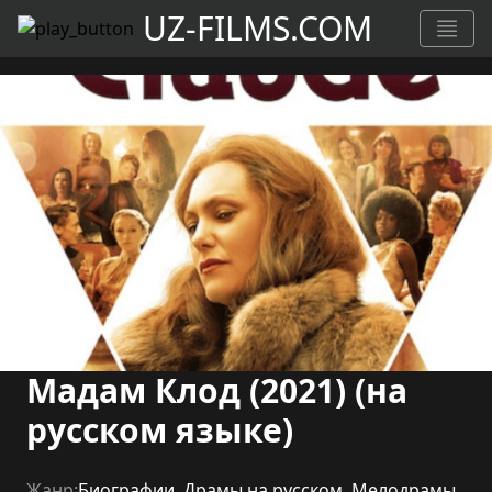
UZ-FILMS.COM
Мадам Клод (2021) (на
русском языке)
Жанр:
Биографии
,
Драмы на русском
,
Мелодрамы