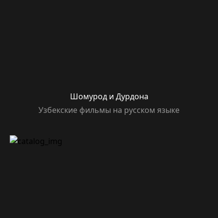
Шомурод и Дурдона
Узбекские фильмы на русском языке