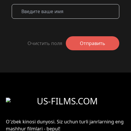
Очистить поля
Отправить
US-FILMS.COM
O'zbek kinosi dunyosi. Siz uchun turli janrlarning eng
mashhur filmlari - bepul!