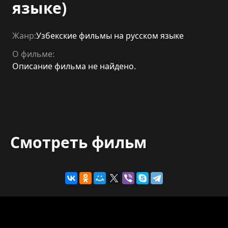
языке)
Жанр:
Узбекские фильмы на русском языке
О фильме:
Описание фильма не найдено.
Смотреть фильм