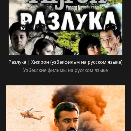
Разлука | Хижрон (узбекфильм на русском языке)
Узбекские фильмы на русском языке