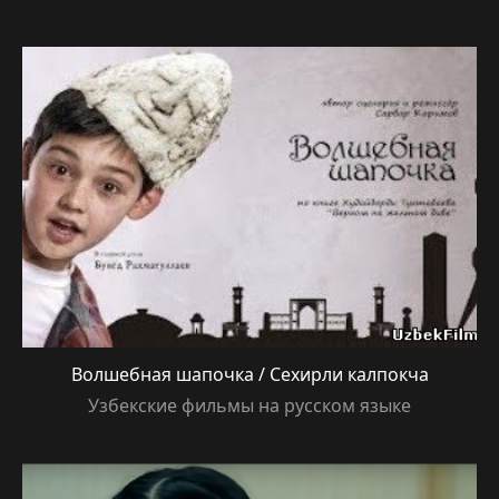
Волшебная шапочка / Сехирли калпокча
Узбекские фильмы на русском языке