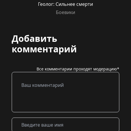
Геолог: Сильнее смерти
Боевики
Добавить
комментарий
Все комментарии проходят модерацию*