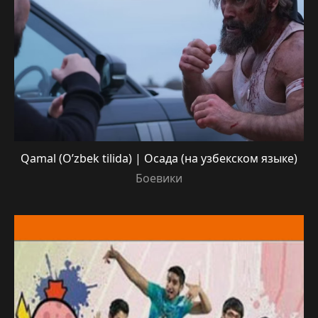
Qamal (O’zbek tilida) | Осада (на узбекском языке)
Боевики