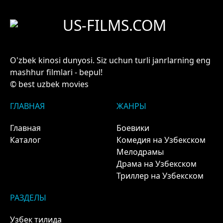
US-FILMS.COM
O'zbek kinosi dunyosi. Siz uchun turli janrlarning eng
mashhur filmlari - bepul!
© best uzbek movies
ГЛАВНАЯ
ЖАНРЫ
Главная
Боевики
Каталог
Комедия на Узбекском
Мелодрамы
Драма на Узбекском
Триллер на Узбекском
РАЗДЕЛЫ
Узбек тилида