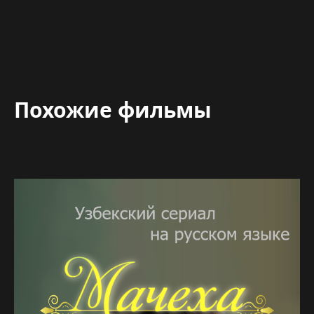
Похожие фильмы