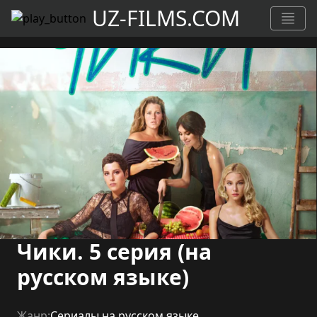
UZ-FILMS.COM
Чики. 5 серия (на
русском языке)
Жанр:
Сериалы на русском языке