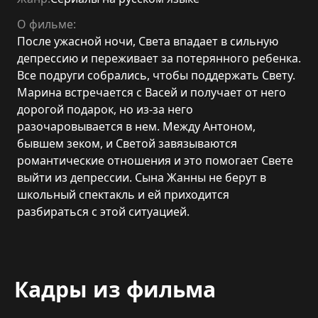
О фильме:
После ужасной ночи, Света впадает в сильную
депрессию и переживает за потерянного ребенка.
Все подруги собрались, чтобы поддержать Свету.
Марина встречается с Васей и получает от него
дорогой подарок, но из-за него
разочаровывается в нем. Между Антоном,
бывшем зеком, и Светой завязываются
романтические отношения и это помогает Свете
выйти из депрессии. Сына Жанны не берут в
школьный спектакль и ей приходится
разбираться с этой ситуацией.
Кадры из фильма