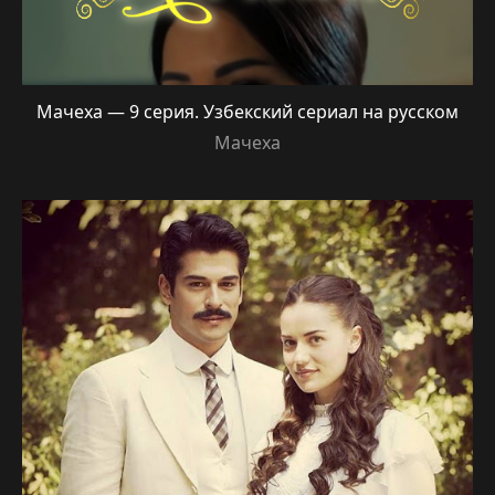
Мачеха — 9 серия. Узбекский сериал на русском
Мачеха