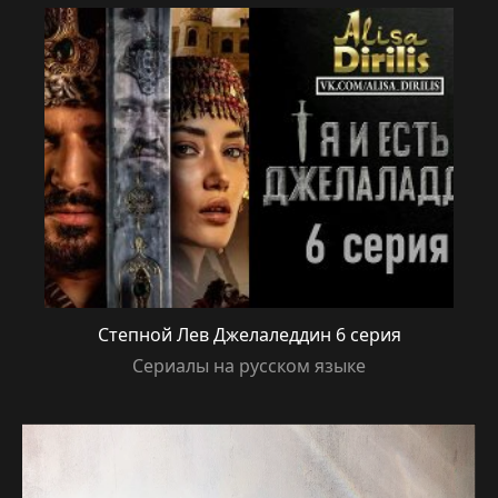
Степной Лев Джелаледдин 6 серия
Сериалы на русском языке