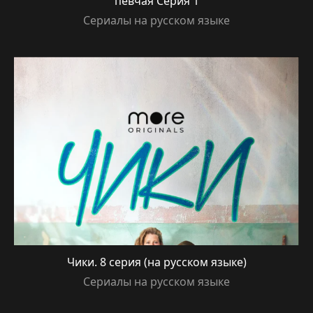
певчая Серия 1
Сериалы на русском языке
Чики. 8 серия (на русском языке)
Сериалы на русском языке