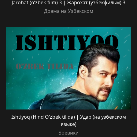
Jarohat (o’zbek film) 3 | Жарохат (узбекфильм) 3
Драма на Узбекском
Ishtiyoq (Hind O’zbek tilida) | Удар (на узбекском
языке)
Боевики