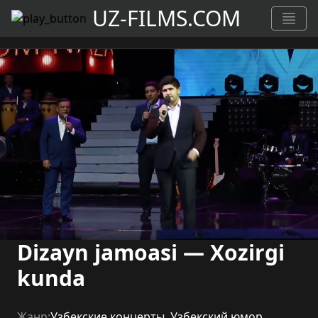
UZ-FILMS.COM
Dizayn jamoasi — Xozirgi
kunda
Жанр:
Узбекские концерты
,
Узбекский юмор