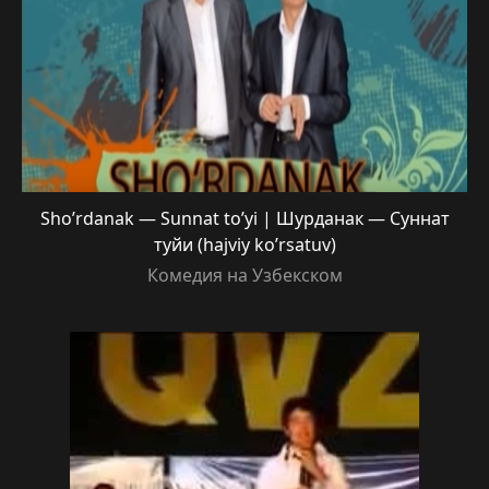
Sho’rdanak — Sunnat to’yi | Шурданак — Суннат
туйи (hajviy ko’rsatuv)
Комедия на Узбекском