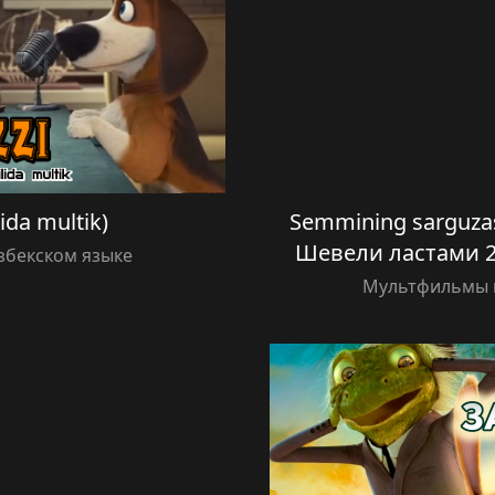
lida multik)
Semmining sarguzasht
Шевели ластами 2 
збекском языке
Мультфильмы н