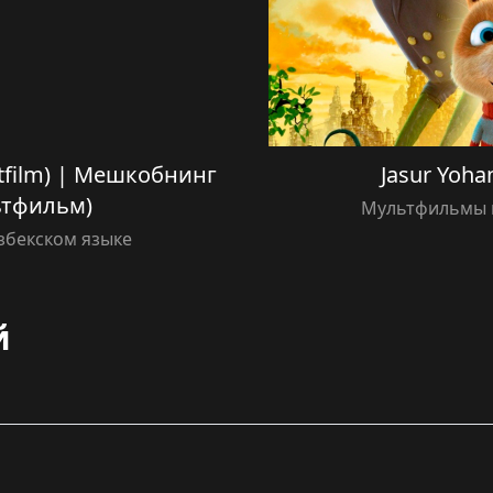
tfilm) | Мешкобнинг
Jasur Yohan
ьтфильм)
Мультфильмы н
збекском языке
й