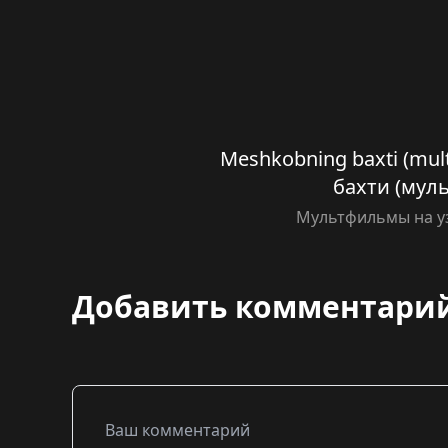
Meshkobning baxti (mul
бахти (мул
Мультфильмы на у
Добавить комментари