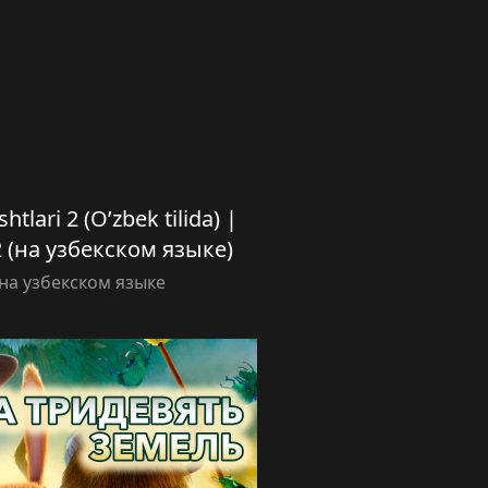
lari 2 (O’zbek tilida) |
(на узбекском языке)
а узбекском языке