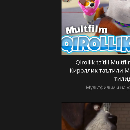
Qirollik ta’tili Multfi
Кироллик таътили М
тили
Мультфильмы на у