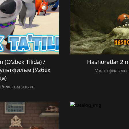
lm (O’zbek Tilida) /
Hashoratlar 2 mu
ультфильм (Узбек
Мультфильмы н
да)
збекском языке