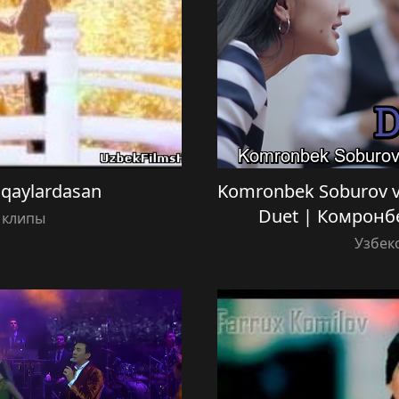
 qaylardasan
Komronbek Soburov v
Duet | Комронб
 клипы
Узбек