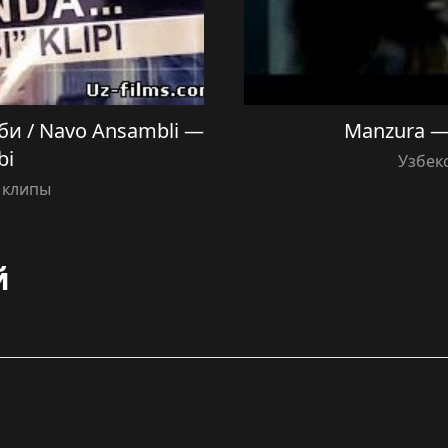
и / Navo Ansambli —
Manzura —
bi
Узбек
 клипы
й