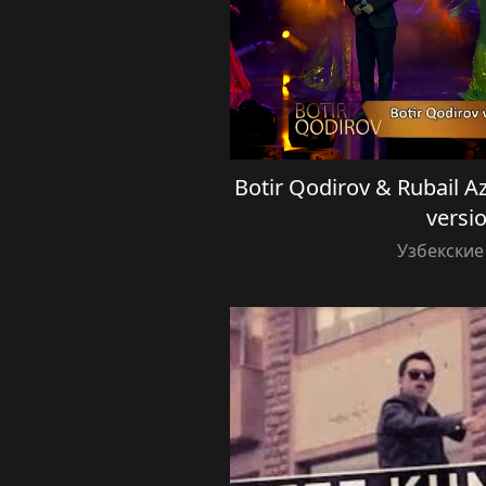
Botir Qodirov & Rubail A
versio
Узбекские