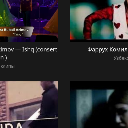
zimov — Ishq (consert
Фаррух Комил
n )
Узбек
 клипы