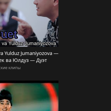
a Yulduz Jumaniyozova —
ек ва Юлдуз — Дуэт
ские клипы