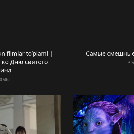
n filmlar to’plami |
Самые смешные 
 ко Дню святого
Ре
тина
амы