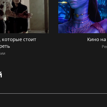
, которые стоит
Кино на
реть
Ре
зии
й