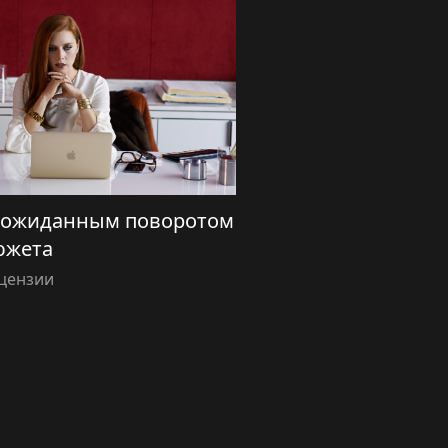
неожиданным поворотом
южета
цензии