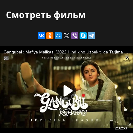
Смотреть фильм