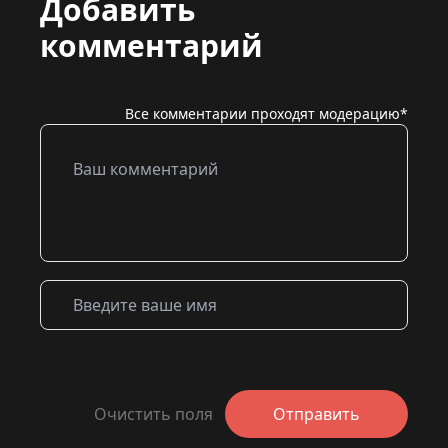
Добавить
комментарий
Все комментарии проходят модерацию*
Очистить поля
Отправить