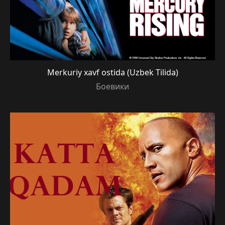
Merkuriy xavf ostida (Uzbek Tilida)
Боевики