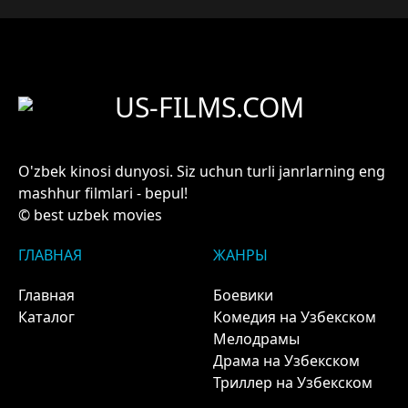
US-FILMS.COM
O'zbek kinosi dunyosi. Siz uchun turli janrlarning eng
mashhur filmlari - bepul!
© best uzbek movies
ГЛАВНАЯ
ЖАНРЫ
Главная
Боевики
Каталог
Комедия на Узбекском
Мелодрамы
Драма на Узбекском
Триллер на Узбекском