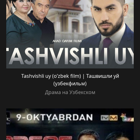
Tashvishli uy (o’zbek film) | Ташвишли уй
(узбекфильм)
Драма на Узбекском