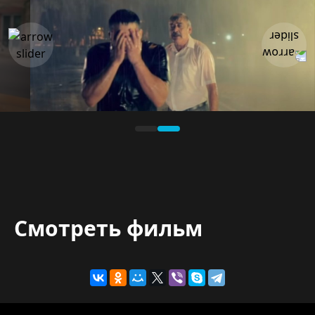
Смотреть фильм