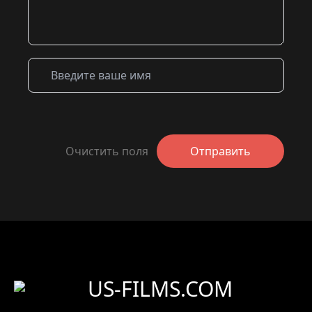
Очистить поля
Отправить
US-FILMS.COM