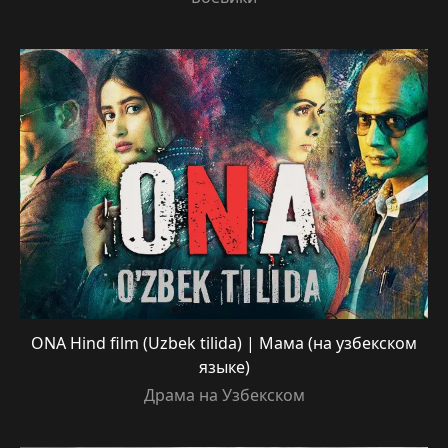
ONA Hind film (Uzbek tilida) | Мама (на узбекском
языке)
Драма на Узбекском