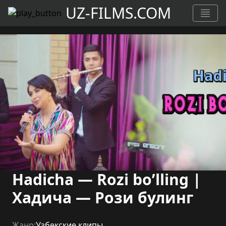
UZ-FILMS.COM
Hadicha — Rozi bo’lling |
Хадича — Рози булинг
Жанр:
Узбекские клипы