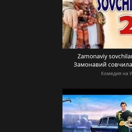
Zamonaviy sovchilar 
Замонавий совчила
Комедия на 