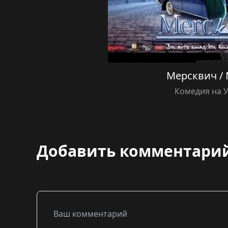
Мерсквич / 
Комедия на 
Добавить комментари