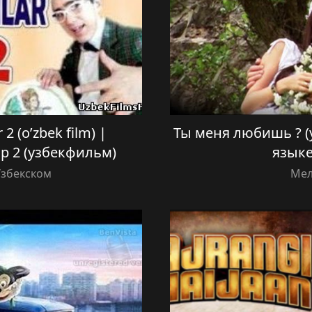
2 (o’zbek film) |
Ты меня любишь ? (
р 2 (узбекфильм)
языке
Узбекском
Ме