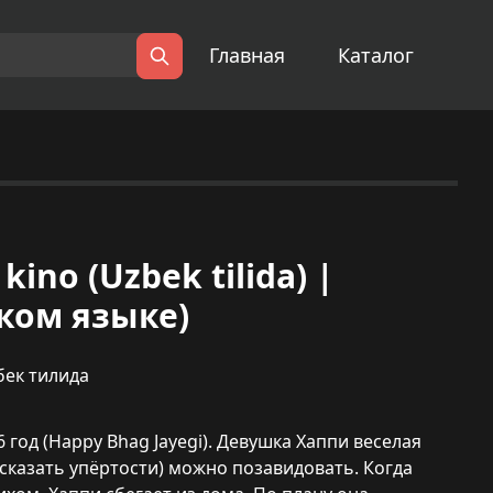
Главная
Каталог
Поиск
kino (Uzbek tilida) |
ком языке)
бек тилида
 год (Happy Bhag Jayegi). Девушка Хаппи веселая
 сказать упёртости) можно позавидовать. Когда