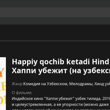
Happiy qochib ketadi Hind 
Хаппи убежит (на узбекс
Жанр:
Комедия на Узбекском
,
Мелодрамы
,
Хинд уз
О фильме:
Индийское кино "Хаппи убежит" узбек тилида, 2016
и целеустремленная, а ее упорности (можно даже