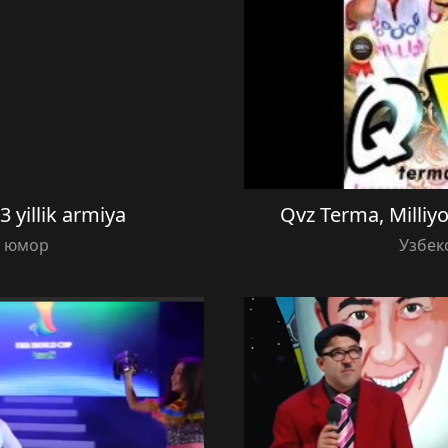
 yillik armiya
Qvz Terma, Milliy
й юмор
Узбек