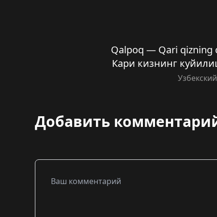
Qalpoq — Qari qizning 
Кари кизнинг куйилиши
Узбекски
Добавить комментари