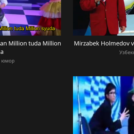
n Million tuda Million
Mirzabek Holmedov v
da
Узбек
й юмор