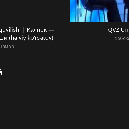
quyilishi | Калпок —
QVZ Um
 (hajviy ko’rsatuv)
Узбек
й юмор
й