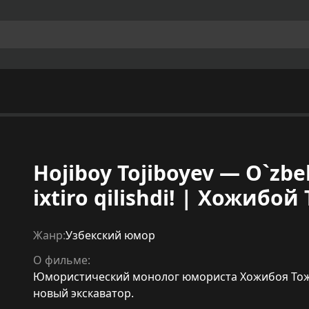
Hojiboy Tojiboyev — O`zbe
ixtiro qilishdi! | Хожибо
Жанр:
Узбекский юмор
О фильме:
Юмористический монолог юмориста Хожибоя Тожиб
новый экскаватор.