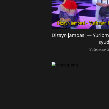
Dizayn jamoasi — Yuribma
syu
Узбекски