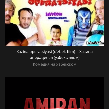
Xazina operatsiyasi (o’zbek film) | Хазина
операцияси (узбекфильм)
Комедия на Узбекском