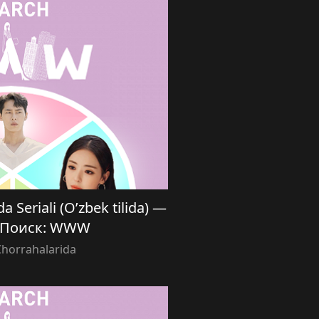
a Seriali (O’zbek tilida) —
| Поиск: WWW
Chorrahalarida