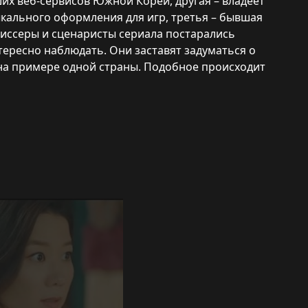
их веб-сервисов Южной Кореи, другая – владеет
кального оформления для игр, третья – бывшая
жиссеры и сценаристы сериала постарались
тересно наблюдать. Они заставят задуматься о
на примере одной страны. Подобное происходит