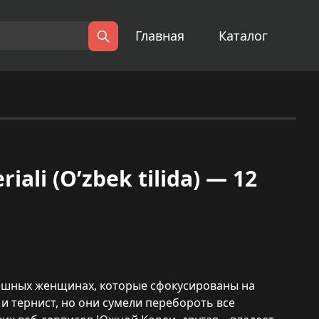
Главная
Каталог
Поиск
iali (O’zbek tilida) — 12
спешных женщинах, которые сфокусированы на
 и тернист, но они сумели перебороть все