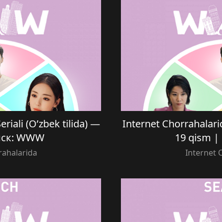
riali (O’zbek tilida) —
Internet Chorrahalarid
оиск: WWW
19 qism 
rahalarida
Internet 