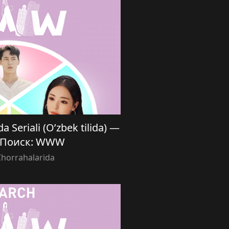
a Seriali (O’zbek tilida) —
| Поиск: WWW
Chorrahalarida