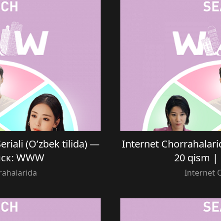
riali (O’zbek tilida) —
Internet Chorrahalarid
оиск: WWW
20 qism 
rahalarida
Internet 