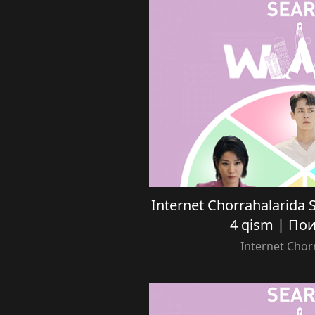
Internet Chorrahalarida Se
4 qism | П
Internet Chor