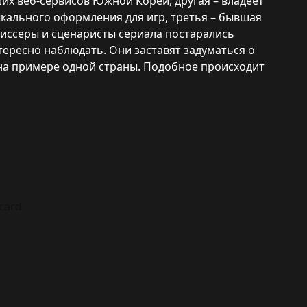
их веб-сервисов Южной Кореи, другая – владеет
кального оформления для игр, третья – бывшая
жиссеры и сценаристы сериала постарались
тересно наблюдать. Они заставят задуматься о
на примере одной страны. Подобное происходит