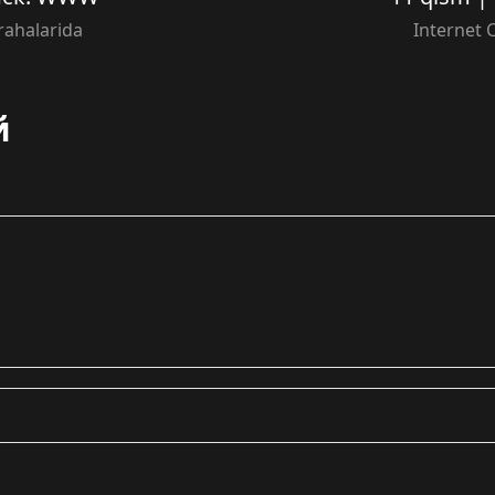
rahalarida
Internet 
й