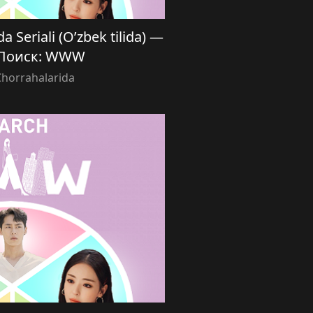
a Seriali (O’zbek tilida) —
 Поиск: WWW
Chorrahalarida