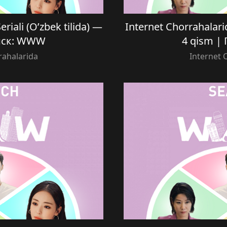
riali (O’zbek tilida) —
Internet Chorrahalarid
оиск: WWW
4 qism |
rahalarida
Internet 