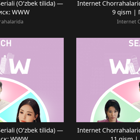
riali (O’zbek tilida) —
Internet Chorrahalarid
оиск: WWW
9 qism |
rahalarida
Internet 
riali (O’zbek tilida) —
Internet Chorrahalarid
оиск: WWW
11 qism 