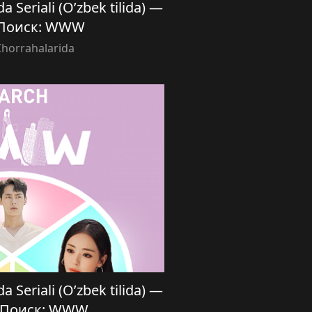
a Seriali (O’zbek tilida) —
 Поиск: WWW
Chorrahalarida
a Seriali (O’zbek tilida) —
| Поиск: WWW